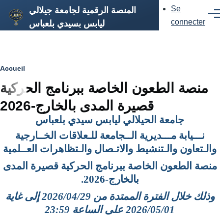
Aller au contenu principal
Se
المنصة الرقمية لجامعة جيلالي
Menu
Men
du
connecter
ليابس بسيدي بلعباس
compte
de
l'utilisateur
Fil
Accueil
منصة الطعون الخاصة ببرنامج الحركية
d'Ariane
قصيرة المدى بالخارج-2026
جامعة الحيلالي ليابس سيدي بلعباس
نـــيابة مـــديرية الــجامعة للـعلاقات الخــارجية
والـتعاون والـتنشيط والاتـصال والـتظاهرات العــلمية
منصة الطعون الخاصة ببرنامج الحركية قصيرة المدى
بالخارج-2026.
وذلك خلال الفترة الممتدة من 2026/04/29 إلى غاية
2026/05/01 على الساعة 23:59